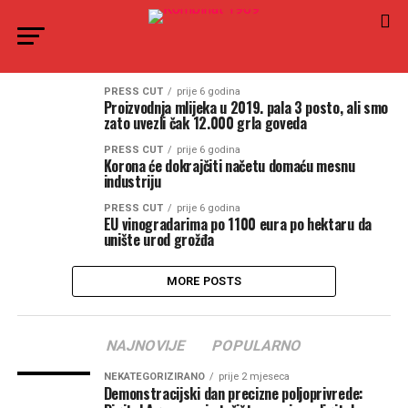
PRESS CUT
prije 6 godina
Proizvodnja mlijeka u 2019. pala 3 posto, ali smo
zato uvezli čak 12.000 grla goveda
PRESS CUT
prije 6 godina
Korona će dokrajčiti načetu domaću mesnu
industriju
PRESS CUT
prije 6 godina
EU vinogradarima po 1100 eura po hektaru da
unište urod grožđa
MORE POSTS
NAJNOVIJE
POPULARNO
NEKATEGORIZIRANO
prije 2 mjeseca
Demonstracijski dan precizne poljoprivrede: