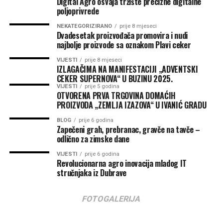
Digital Agro osvaja tržište precizne digitalne
poljoprivrede
NEKATEGORIZIRANO
prije 8 mjeseci
Dvadesetak proizvođača promovira i nudi
najbolje proizvode sa oznakom Plavi ceker
VIJESTI
prije 8 mjeseci
IZLAGAČIMA NA MANIFESTACIJI „ADVENTSKI
CEKER SUPERNOVA“ U BUZINU 2025.
VIJESTI
prije 5 godina
OTVORENA PRVA TRGOVINA DOMAĆIH
PROIZVODA „ZEMLJA IZAZOVA“ U IVANIĆ GRADU
BLOG
prije 6 godina
Zapečeni grah, prebranac, gravče na tavče –
odlično za zimske dane
VIJESTI
prije 6 godina
Revolucionarna agro inovacija mladog IT
stručnjaka iz Dubrave
FOTOGALERIJA