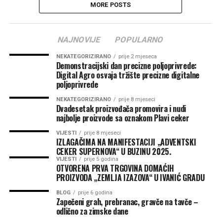
MORE POSTS
NAJNOVIJE
POPULARNO
NEKATEGORIZIRANO
prije 2 mjeseca
Demonstracijski dan precizne poljoprivrede:
Digital Agro osvaja tržište precizne digitalne
poljoprivrede
NEKATEGORIZIRANO
prije 8 mjeseci
Dvadesetak proizvođača promovira i nudi
najbolje proizvode sa oznakom Plavi ceker
VIJESTI
prije 8 mjeseci
IZLAGAČIMA NA MANIFESTACIJI „ADVENTSKI
CEKER SUPERNOVA“ U BUZINU 2025.
VIJESTI
prije 5 godina
OTVORENA PRVA TRGOVINA DOMAĆIH
PROIZVODA „ZEMLJA IZAZOVA“ U IVANIĆ GRADU
BLOG
prije 6 godina
Zapečeni grah, prebranac, gravče na tavče –
odlično za zimske dane