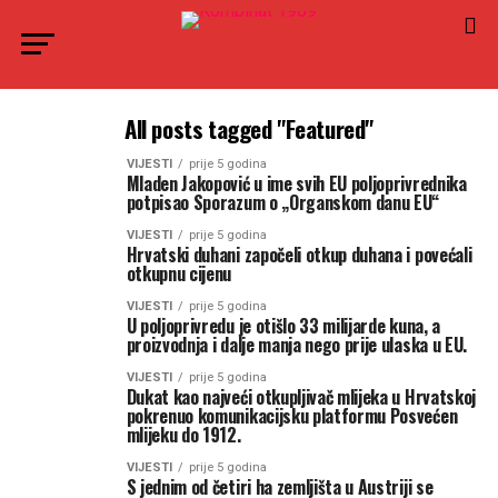
All posts tagged "Featured"
VIJESTI
prije 5 godina
Mladen Jakopović u ime svih EU poljoprivrednika
potpisao Sporazum o „Organskom danu EU“
VIJESTI
prije 5 godina
Hrvatski duhani započeli otkup duhana i povećali
otkupnu cijenu
VIJESTI
prije 5 godina
U poljoprivredu je otišlo 33 milijarde kuna, a
proizvodnja i dalje manja nego prije ulaska u EU.
VIJESTI
prije 5 godina
Dukat kao najveći otkupljivač mlijeka u Hrvatskoj
pokrenuo komunikacijsku platformu Posvećen
mlijeku do 1912.
VIJESTI
prije 5 godina
S jednim od četiri ha zemljišta u Austriji se