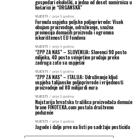
gospodari ekološki, a jedna od deset namirnica u
košarici je “ORGANSKA”
VIJESTI
prije 5 godina
Formula uspjeha poljske poljoprivrede: Visok
obujam proizvodnje, udruživanje, snažna
promocija domaćih proizvoda i ogromna
iskorištenost EU fondova
VIJESTI
prije 5 godina
“ZPP ZA NAS” – SLOVENIJA: Slovenci 90 posto
mlijeka, 40 posto svinjetine prodaju preko
zadruga zato su uspješni
VIJESTI
prije 5 godina
“ZPP ZA NAS” – ITALIJA: Udruživanje ključ
uspjeha talijanske poljoprivrede i vrijednosti
proizvodnje od 80 milijardi eura
VIJESTI
prije 5 godina
Najstarija hrvatska tražilica proizvođača domaće
hrane FINOTEKA.com postala društveno
poduzeće
VIJESTI
prije 5 godina
Jagode i dalje prve na listi po sadržaju pesticida